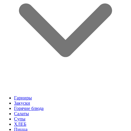
Гарниры
Закуски
Горячие блюда
Салаты
Супы
ХЛЕБ
Пицца