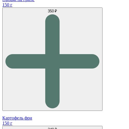
150 г
350 ₽
Картофель фри
150 г