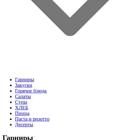
Гарниры
Закуски
Горячие блюда
Салаты
Супы
ХЛЕБ
Пицца
Паста и ризотто
Десерты
Гарниры