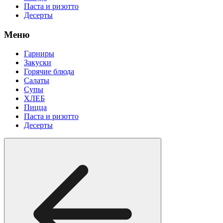
Паста и ризотто
Десерты
Меню
Гарниры
Закуски
Горячие блюда
Салаты
Супы
ХЛЕБ
Пицца
Паста и ризотто
Десерты