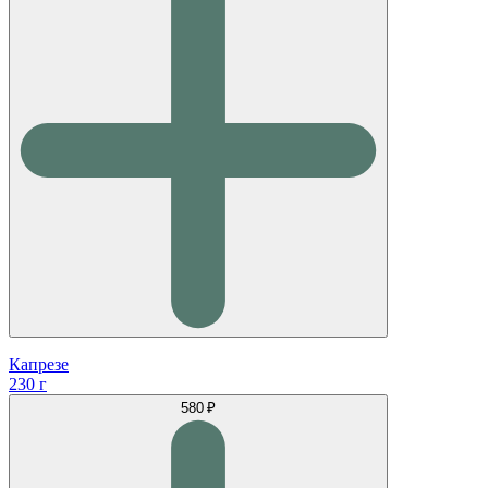
Капрезе
230 г
580 ₽