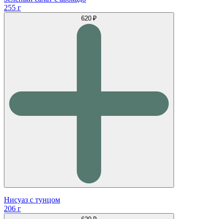
255 г
620 ₽
Нисуаз с тунцом
206 г