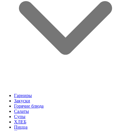
Гарниры
Закуски
Горячие блюда
Салаты
Супы
ХЛЕБ
Пицца